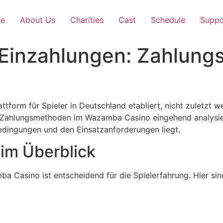
e
About Us
Charities
Cast
Schedule
Suppo
Einzahlungen: Zahlung
tform für Spieler in Deutschland etabliert, nicht zuletzt w
n Zahlungsmethoden im Wazamba Casino eingehend analysier
edingungen und den Einsatzanforderungen liegt.
im Überblick
 Casino ist entscheidend für die Spielerfahrung. Hier si