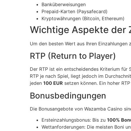
Banküberweisungen
Prepaid-Karten (Paysafecard)
Kryptowährungen (Bitcoin, Ethereum)
Wichtige Aspekte der
Um den besten Wert aus Ihren Einzahlungen zu
RTP (Return to Player)
Der RTP ist ein entscheidendes Kriterium für
RTP je nach Spiel, liegt jedoch im Durchschnit
jeden
100 EUR
setzen können. Ein hoher RTP is
Bonusbedingungen
Die Bonusangebote von Wazamba Casino sind a
Ersteinzahlungsbonus: Bis zu
100% Bon
Wettanforderungen: Die meisten Boni un