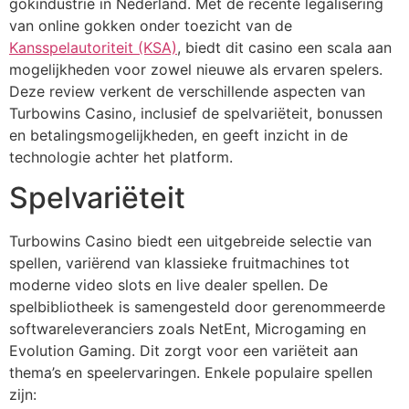
gokindustrie in Nederland. Met de recente legalisering
van online gokken onder toezicht van de
Kansspelautoriteit (KSA)
, biedt dit casino een scala aan
mogelijkheden voor zowel nieuwe als ervaren spelers.
Deze review verkent de verschillende aspecten van
Turbowins Casino, inclusief de spelvariëteit, bonussen
en betalingsmogelijkheden, en geeft inzicht in de
technologie achter het platform.
Spelvariëteit
Turbowins Casino biedt een uitgebreide selectie van
spellen, variërend van klassieke fruitmachines tot
moderne video slots en live dealer spellen. De
spelbibliotheek is samengesteld door gerenommeerde
softwareleveranciers zoals NetEnt, Microgaming en
Evolution Gaming. Dit zorgt voor een variëteit aan
thema’s en speelervaringen. Enkele populaire spellen
zijn: