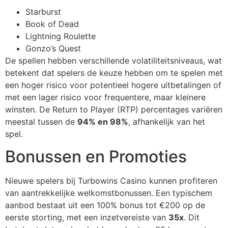
Starburst
Book of Dead
Lightning Roulette
Gonzo’s Quest
De spellen hebben verschillende volatiliteitsniveaus, wat
betekent dat spelers de keuze hebben om te spelen met
een hoger risico voor potentieel hogere uitbetalingen of
met een lager risico voor frequentere, maar kleinere
winsten. De Return to Player (RTP) percentages variëren
meestal tussen de
94% en 98%
, afhankelijk van het
spel.
Bonussen en Promoties
Nieuwe spelers bij Turbowins Casino kunnen profiteren
van aantrekkelijke welkomstbonussen. Een typischem
aanbod bestaat uit een 100% bonus tot €200 op de
eerste storting, met een inzetvereiste van
35x
. Dit