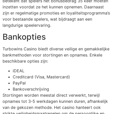
betekent dat spelers het bonusbedrag 35 keer moeten
inzetten voordat ze het kunnen opnemen. Daarnaast
zijn er regelmatige promoties en loyaliteitsprogramma’s
voor bestaande spelers, wat bijdraagt aan een
langdurige speelervaring.
Bankopties
Turbowins Casino biedt diverse veilige en gemakkelijke
bankmethoden voor stortingen en opnames. Enkele
beschikbare opties zijn:
iDEAL
Creditcard (Visa, Mastercard)
PayPal
Bankoverschrijving
Stortingen worden meestal direct verwerkt, terwijl
opnames tot 3-5 werkdagen kunnen duren, afhankelijk
van de gekozen methode. Het casino hanteert ook
strikte veiligheidsmaatregelen om de persoonlijke en