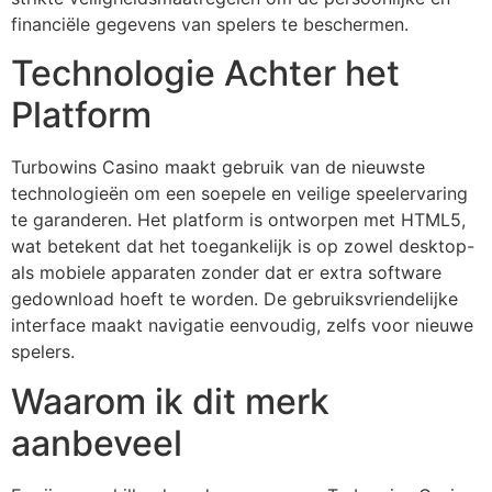
financiële gegevens van spelers te beschermen.
Technologie Achter het
Platform
Turbowins Casino maakt gebruik van de nieuwste
technologieën om een soepele en veilige speelervaring
te garanderen. Het platform is ontworpen met HTML5,
wat betekent dat het toegankelijk is op zowel desktop-
als mobiele apparaten zonder dat er extra software
gedownload hoeft te worden. De gebruiksvriendelijke
interface maakt navigatie eenvoudig, zelfs voor nieuwe
spelers.
Waarom ik dit merk
aanbeveel