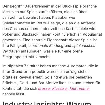
Der Begriff “Dauerbrenner” in der Glücksspielbranche
lässt sich auf Spiele zurückführen, die sich über
Jahrzehnte bewährt haben. Klassiker wie
Spielautomaten im Retro-Design, die an die Anfänge
des Casinos erinnern, oder zeitlose Kartenspiele wie
Poker und Blackjack, haben kontinuierlich an Popularität
gewonnen. Eine zentrale Eigenschaft dieser Spiele ist
ihre Fähigkeit,
emotionale Bindung
und
spielerisches
Vertrauen
aufzubauen, was sie für eine breite
Zielgruppe attraktiv macht.
Im digitalen Zeitalter haben manche Automaten, die in
ihrer Grundform populär waren, ein erfolgreiches
digitales Revival erlebt. So sind etwa die beliebten
Früchte-, Gold- und Bar-Motive ikonisch und stehen für
Kontinuität, die sich
krasser Klassiker, läuft immer
nennen lässt.
Industry Insights: Warum