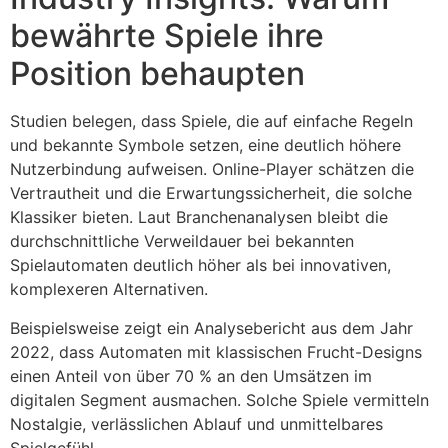
bewährte Spiele ihre
Position behaupten
Studien belegen, dass Spiele, die auf einfache Regeln
und bekannte Symbole setzen, eine deutlich höhere
Nutzerbindung aufweisen. Online-Player schätzen die
Vertrautheit und die Erwartungssicherheit, die solche
Klassiker bieten. Laut Branchenanalysen bleibt die
durchschnittliche Verweildauer bei bekannten
Spielautomaten deutlich höher als bei innovativen,
komplexeren Alternativen.
Beispielsweise zeigt ein Analysebericht aus dem Jahr
2022, dass Automaten mit klassischen Frucht-Designs
einen Anteil von über 70 % an den Umsätzen im
digitalen Segment ausmachen. Solche Spiele vermitteln
Nostalgie, verlässlichen Ablauf und unmittelbares
Spielgefühl.