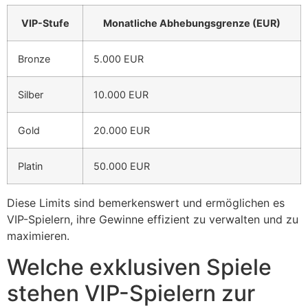
VIP-Stufe
Monatliche Abhebungsgrenze (EUR)
Bronze
5.000 EUR
Silber
10.000 EUR
Gold
20.000 EUR
Platin
50.000 EUR
Diese Limits sind bemerkenswert und ermöglichen es
VIP-Spielern, ihre Gewinne effizient zu verwalten und zu
maximieren.
Welche exklusiven Spiele
stehen VIP-Spielern zur