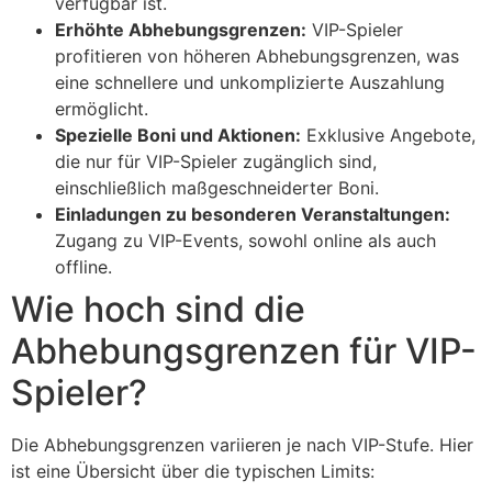
verfügbar ist.
Erhöhte Abhebungsgrenzen:
VIP-Spieler
profitieren von höheren Abhebungsgrenzen, was
eine schnellere und unkomplizierte Auszahlung
ermöglicht.
Spezielle Boni und Aktionen:
Exklusive Angebote,
die nur für VIP-Spieler zugänglich sind,
einschließlich maßgeschneiderter Boni.
Einladungen zu besonderen Veranstaltungen:
Zugang zu VIP-Events, sowohl online als auch
offline.
Wie hoch sind die
Abhebungsgrenzen für VIP-
Spieler?
Die Abhebungsgrenzen variieren je nach VIP-Stufe. Hier
ist eine Übersicht über die typischen Limits: