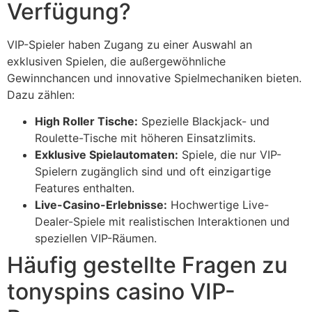
Verfügung?
VIP-Spieler haben Zugang zu einer Auswahl an
exklusiven Spielen, die außergewöhnliche
Gewinnchancen und innovative Spielmechaniken bieten.
Dazu zählen:
High Roller Tische:
Spezielle Blackjack- und
Roulette-Tische mit höheren Einsatzlimits.
Exklusive Spielautomaten:
Spiele, die nur VIP-
Spielern zugänglich sind und oft einzigartige
Features enthalten.
Live-Casino-Erlebnisse:
Hochwertige Live-
Dealer-Spiele mit realistischen Interaktionen und
speziellen VIP-Räumen.
Häufig gestellte Fragen zu
tonyspins casino VIP-