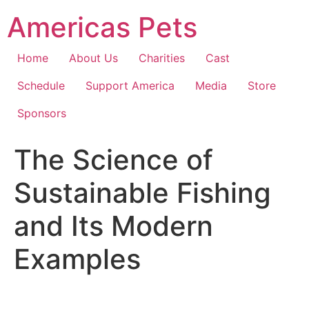
Skip
Americas Pets
to
content
Home
About Us
Charities
Cast
Schedule
Support America
Media
Store
Sponsors
The Science of
Sustainable Fishing
and Its Modern
Examples