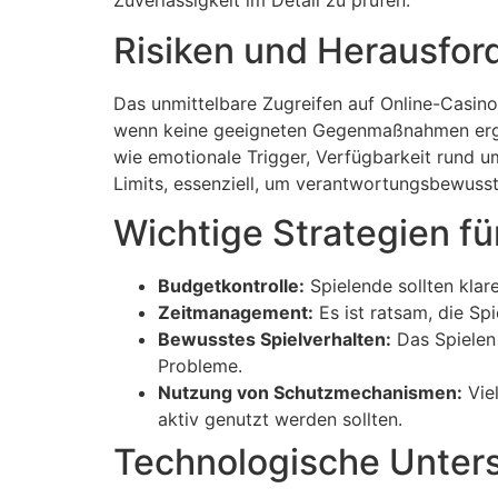
Zuverlässigkeit im Detail zu prüfen.
Risiken und Herausfo
Das unmittelbare Zugreifen auf Online-Casino
wenn keine geeigneten Gegenmaßnahmen ergrif
wie emotionale Trigger, Verfügbarkeit rund 
Limits, essenziell, um verantwortungsbewusst
Wichtige Strategien f
Budgetkontrolle:
Spielende sollten klare
Zeitmanagement:
Es ist ratsam, die S
Bewusstes Spielverhalten:
Das Spielen 
Probleme.
Nutzung von Schutzmechanismen:
Viel
aktiv genutzt werden sollten.
Technologische Unter