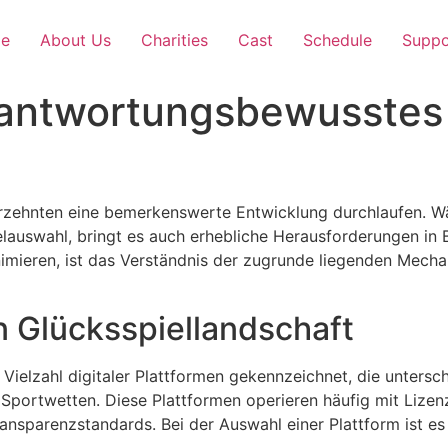
e
About Us
Charities
Cast
Schedule
Suppo
rantwortungsbewusstes 
hrzehnten eine bemerkenswerte Entwicklung durchlaufen. Wäh
elauswahl, bringt es auch erhebliche Herausforderungen i
inimieren, ist das Verständnis der zugrunde liegenden Mec
n Glücksspiellandschaft
Vielzahl digitaler Plattformen gekennzeichnet, die unterschi
d Sportwetten. Diese Plattformen operieren häufig mit Liz
ransparenzstandards. Bei der Auswahl einer Plattform ist es