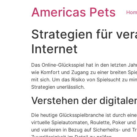
Skip
Americas Pets
to
Hom
content
Strategien für ve
Internet
Das Online-Glücksspiel hat in den letzten Ja
wie Komfort und Zugang zu einer breiten Spi
mit sich. Um das Risiko von Spielsucht zu m
Strategien unerlässlich.
Verstehen der digitale
Die heutige Glücksspielbranche ist durch eine 
virtuelle Spielautomaten, Roulette, Poker un
und variieren in Bezug auf Sicherheits- und T