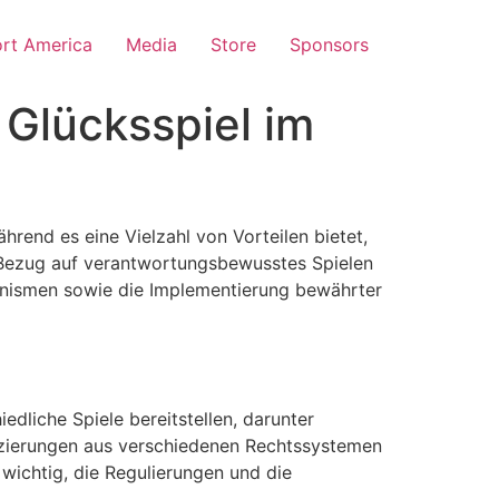
rt America
Media
Store
Sponsors
Glücksspiel im
rend es eine Vielzahl von Vorteilen bietet,
n Bezug auf verantwortungsbewusstes Spielen
hanismen sowie die Implementierung bewährter
edliche Spiele bereitstellen, darunter
enzierungen aus verschiedenen Rechtssystemen
 wichtig, die Regulierungen und die