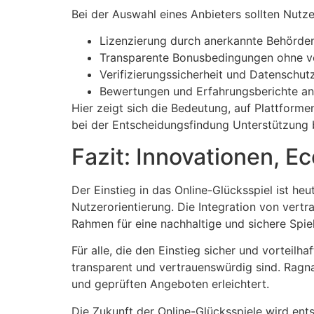
Bei der Auswahl eines Anbieters sollten Nutz
Lizenzierung durch anerkannte Behörden
Transparente Bonusbedingungen ohne ve
Verifizierungssicherheit und Datenschut
Bewertungen und Erfahrungsberichte an
Hier zeigt sich die Bedeutung, auf Plattform
bei der Entscheidungsfindung Unterstützung 
Fazit: Innovationen, E
Der Einstieg in das Online-Glücksspiel ist h
Nutzerorientierung. Die Integration von vert
Rahmen für eine nachhaltige und sichere Spie
Für alle, die den Einstieg sicher und vorteilh
transparent und vertrauenswürdig sind. Ragn
und geprüften Angeboten erleichtert.
Die Zukunft der Online-Glücksspiele wird ent