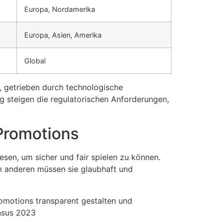
Europa, Nordamerika
Europa, Asien, Amerika
Global
 getrieben durch technologische
g steigen die regulatorischen Anforderungen,
 Promotions
sen, um sicher und fair spielen zu können.
um anderen müssen sie glaubhaft und
romotions transparent gestalten und
ensus 2023