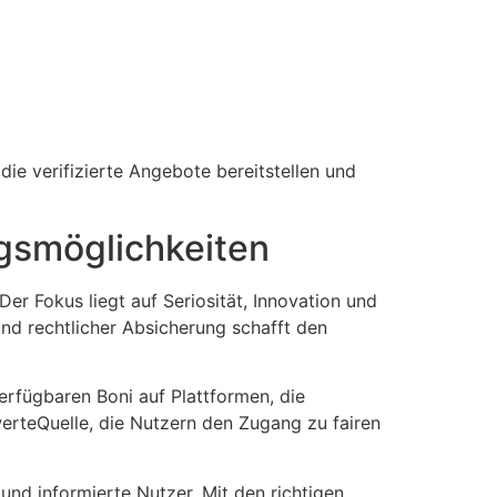
ie verifizierte Angebote bereitstellen und
egsmöglichkeiten
r Fokus liegt auf Seriosität, Innovation und
nd rechtlicher Absicherung schafft den
verfügbaren Boni auf Plattformen, die
erteQuelle, die Nutzern den Zugang zu fairen
und informierte Nutzer. Mit den richtigen