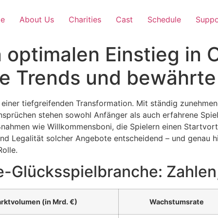
e
About Us
Charities
Cast
Schedule
Suppo
 optimalen Einstieg in 
ue Trends und bewährt
in einer tiefgreifenden Transformation. Mit ständig zunehme
prüchen stehen sowohl Anfänger als auch erfahrene Spiele
ahmen wie Willkommensboni, die Spielern einen Startvort
und Legalität solcher Angebote entscheidend – und genau hi
olle.
ne-Glücksspielbranche: Zahlen
rktvolumen (in Mrd. €)
Wachstumsrate