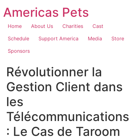
Skip
Americas Pets
to
content
Home
About Us
Charities
Cast
Schedule
Support America
Media
Store
Sponsors
Révolutionner la
Gestion Client dans
les
Télécommunications
: Le Cas de Taroom