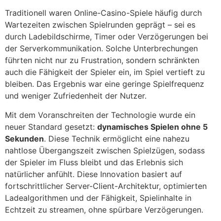
Traditionell waren Online-Casino-Spiele häufig durch
Wartezeiten zwischen Spielrunden geprägt – sei es
durch Ladebildschirme, Timer oder Verzögerungen bei
der Serverkommunikation. Solche Unterbrechungen
führten nicht nur zu Frustration, sondern schränkten
auch die Fähigkeit der Spieler ein, im Spiel vertieft zu
bleiben. Das Ergebnis war eine geringe Spielfrequenz
und weniger Zufriedenheit der Nutzer.
Mit dem Voranschreiten der Technologie wurde ein
neuer Standard gesetzt:
dynamisches Spielen ohne 5
Sekunden
. Diese Technik ermöglicht eine nahezu
nahtlose Übergangszeit zwischen Spielzügen, sodass
der Spieler im Fluss bleibt und das Erlebnis sich
natürlicher anfühlt. Diese Innovation basiert auf
fortschrittlicher Server-Client-Architektur, optimierten
Ladealgorithmen und der Fähigkeit, Spielinhalte in
Echtzeit zu streamen, ohne spürbare Verzögerungen.