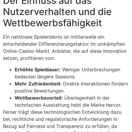
Der Einfluss auf das
Nutzerverhalten und die
Wettbewerbsfähigkeit
Ein nahtloses Spielerlebnis ist mittlerweile ein
entscheidender Differenzierungsfaktor im umkämpften
Online-Casino-Markt. Anbieter, die auf diese Innovation
setzen, profitieren von:
Erhöhte Spieldauer:
Weniger Unterbrechungen
bedeuten längere Sessions.
Mehr Zufriedenheit:
Direkte Interaktionen fördern
positive Bewertungen.
Wettbewerbsvorteil:
Überlegenheit in der
technischen Ausstattung hebt die Marke hervor.
Ferner trägt diese technologischen Entwicklung dazu
bei, rechtliche und regulatorische Anforderungen in
Bezug auf Fairness und Transparenz zu erfüllen, da