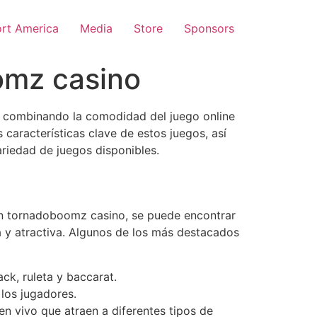
rt America
Media
Store
Sponsors
omz casino
, combinando la comodidad del juego online
 características clave de estos juegos, así
ariedad de juegos disponibles.
 En tornadoboomz casino, se puede encontrar
a y atractiva. Algunos de los más destacados
ck, ruleta y baccarat.
los jugadores.
 vivo que atraen a diferentes tipos de