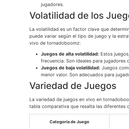
jugadores.
Volatilidad de los Jue
La volatilidad es un factor clave que determin
puede variar según el tipo de juego y la estra
vivo de tornadoboomz:
Juegos de alta volatilidad:
Estos juegos,
frecuencia. Son ideales para jugadores
Juegos de baja volatilidad:
Juegos como 
menor valor. Son adecuados para jugad
Variedad de Juegos
La variedad de juegos en vivo en tornadoboom
tabla comparativa que resalta las diferentes 
Categoría de Juego