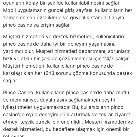
oyunların kolay bir şekilde kullanılabilmesini sağlar.
Mobil uygulamanın güncel giriş sayfası, kullanıcıların her
zaman en son özelliklerle ve güvenlik standartlarıyla
pinco casino’ya erişim sağlar.
Müşteri hizmetleri ve destek hizmetleri, kullanıcıların
pinco casino’de daha iyi bir deneyim yaşamasına
yardımcı olur. Müşteri hizmetleri departmanı, sorunların
hızlı ve etkin bir şekilde çözümlenmesi için 24/7 çalışır.
Müşteri hizmetleri, kullanıcıların pinco casino’de
karşılaştıkları her türlü sorunu çözme konusunda destek
sağlar.
Pinco Casino, kullanıcıların pinco casino’de daha mutlu
ve memnuniyet duyulmasını sağlamak için çeşitli
iyileştirmeler uygulamaktadır. Bu, kullanıcıların pinco
casino’de oyun deneyimlerini artırmak ve tekrar ziyaret
etmeyi teşvik etmek için önemlidir. Müşteri hizmetleri ve
destek hizmetleri, bu hedeflere ulaşmak için önemli bir
rol oynar.