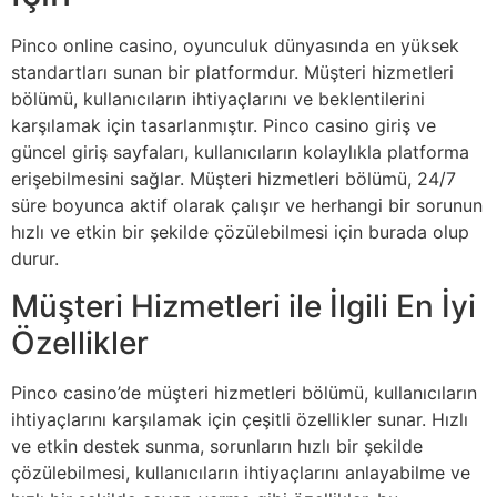
Pinco online casino, oyunculuk dünyasında en yüksek
standartları sunan bir platformdur. Müşteri hizmetleri
bölümü, kullanıcıların ihtiyaçlarını ve beklentilerini
karşılamak için tasarlanmıştır. Pinco casino giriş ve
güncel giriş sayfaları, kullanıcıların kolaylıkla platforma
erişebilmesini sağlar. Müşteri hizmetleri bölümü, 24/7
süre boyunca aktif olarak çalışır ve herhangi bir sorunun
hızlı ve etkin bir şekilde çözülebilmesi için burada olup
durur.
Müşteri Hizmetleri ile İlgili En İyi
Özellikler
Pinco casino’de müşteri hizmetleri bölümü, kullanıcıların
ihtiyaçlarını karşılamak için çeşitli özellikler sunar. Hızlı
ve etkin destek sunma, sorunların hızlı bir şekilde
çözülebilmesi, kullanıcıların ihtiyaçlarını anlayabilme ve