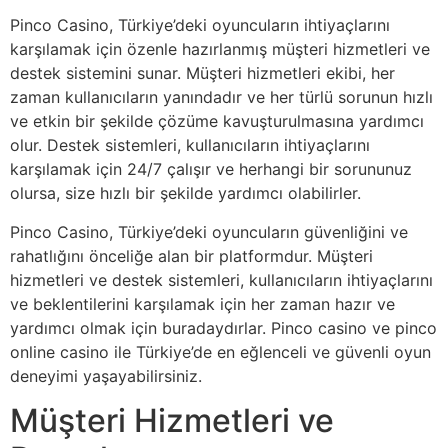
Pinco Casino, Türkiye’deki oyuncuların ihtiyaçlarını
karşılamak için özenle hazırlanmış müşteri hizmetleri ve
destek sistemini sunar. Müşteri hizmetleri ekibi, her
zaman kullanıcıların yanındadır ve her türlü sorunun hızlı
ve etkin bir şekilde çözüme kavuşturulmasına yardımcı
olur. Destek sistemleri, kullanıcıların ihtiyaçlarını
karşılamak için 24/7 çalışır ve herhangi bir sorununuz
olursa, size hızlı bir şekilde yardımcı olabilirler.
Pinco Casino, Türkiye’deki oyuncuların güvenliğini ve
rahatlığını önceliğe alan bir platformdur. Müşteri
hizmetleri ve destek sistemleri, kullanıcıların ihtiyaçlarını
ve beklentilerini karşılamak için her zaman hazır ve
yardımcı olmak için buradaydırlar. Pinco casino ve pinco
online casino ile Türkiye’de en eğlenceli ve güvenli oyun
deneyimi yaşayabilirsiniz.
Müşteri Hizmetleri ve