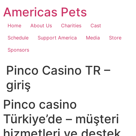
Skip
Americas Pets
to
content
Home
About Us
Charities
Cast
Schedule
Support America
Media
Store
Sponsors
Pinco Casino TR –
giriş
Pinco casino
Türkiye’de – müşteri
hizmetleri ve destek