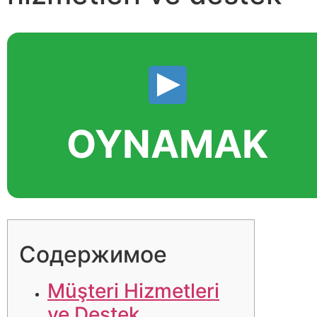
OYNAMAK
Содержимое
Müşteri Hizmetleri
ve Destek