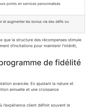
leurs points en services personnalisés
ker et augmenter les bonus via des défis ou
orte que la structure des récompenses stimule
mment d’incitations pour maintenir l’intérêt,
 programme de fidélité
tion avancée. En ajustant la nature et
ntion annuelle et une croissance
 l’expérience client définit souvent le