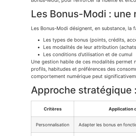
Bonus-Modi, pour renforcer la fidélité et enc
Les Bonus-Modi : une n
Les Bonus-Modi désignent, en substance, la fa
Les types de bonus (points, crédits, acc
Les modalités de leur attribution (achat
Les conditions d’utilisation et de cumul
Une gestion habile de ces modalités permet n
profils, habitudes et préférences des consom
comportement numérique peut significativement
Approche stratégique 
Critères
Application 
Personnalisation
Adapter les bonus en fonctio