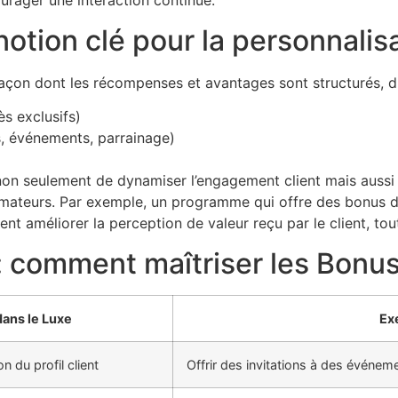
ourager une interaction continue.
otion clé pour la personnalis
çon dont les récompenses et avantages sont structurés, dis
ès exclusifs)
s, événements, parrainage)
on seulement de dynamiser l’engagement client mais aussi d
mateurs. Par exemple, un programme qui offre des bonus di
 améliorer la perception de valeur reçu par le client, tou
: comment maîtriser les Bonu
dans le Luxe
Ex
n du profil client
Offrir des invitations à des événeme