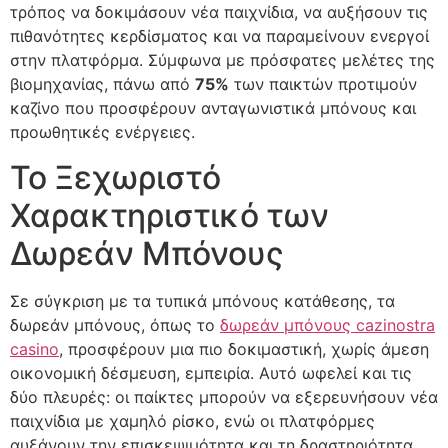
τρόπος να δοκιμάσουν νέα παιχνίδια, να αυξήσουν τις
πιθανότητες κερδίσματος και να παραμείνουν ενεργοί
στην πλατφόρμα. Σύμφωνα με πρόσφατες μελέτες της
βιομηχανίας, πάνω από
75%
των παικτών προτιμούν
καζίνο που προσφέρουν ανταγωνιστικά μπόνους και
προωθητικές ενέργειες.
Το Ξεχωριστό
Χαρακτηριστικό των
Δωρεάν Μπόνους
Σε σύγκριση με τα τυπικά μπόνους κατάθεσης, τα
δωρεάν μπόνους, όπως το
δωρεάν μπόνους cazinostra
casino
, προσφέρουν μια πιο δοκιμαστική, χωρίς άμεση
οικονομική δέσμευση, εμπειρία. Αυτό ωφελεί και τις
δύο πλευρές: οι παίκτες μπορούν να εξερευνήσουν νέα
παιχνίδια με χαμηλό ρίσκο, ενώ οι πλατφόρμες
αυξάνουν την επισκεψιμότητα και τη δραστηριότητα