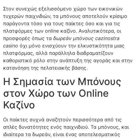
Στον συνεχώς εξελισσόμενο χώρο των εικονικών
τυχερών παιχνιδιών, τα μπόνους αποτελούν κρίσιμο
παράγοντα τόσο για τους παίκτες όσο και για τις
πλατφόρμες των online καζίνο. Αναλυτικότερα, οι
προσφορές όπως τα
δωρεάν μπόνους cazinostra
casino
όχι μόνο ενισχύουν την ελκυστικότητα μιας
πλατφόρμας, αλλά παράλληλα διαδραματίζουν
καθοριστικό ρόλο στην ανάπτυξη της αγοράς και στην
κατανόηση της πελατειακής βάσης.
Η Σημασία των Μπόνους
στον Χώρο των Online
Καζίνο
Οι παίκτες συχνά αναζητούν περισσότερα από τις
απλές δυνατότητες ενός παιχνιδιού. Τα μπόνους, και
ιδιαίτερα τα δωρεάν, είναι ένας αποτελεσματικός