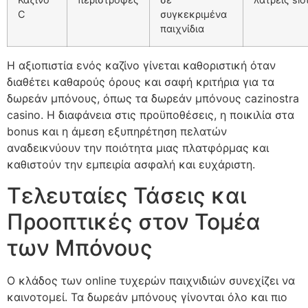
C
συγκεκριμένα
παιχνίδια
Η αξιοπιστία ενός καζίνο γίνεται καθοριστική όταν
διαθέτει καθαρούς όρους και σαφή κριτήρια για τα
δωρεάν μπόνους, όπως τα δωρεάν μπόνους cazinostra
casino. Η διαφάνεια στις προϋποθέσεις, η ποικιλία στα
bonus και η άμεση εξυπηρέτηση πελατών
αναδεικνύουν την ποιότητα μιας πλατφόρμας και
καθιστούν την εμπειρία ασφαλή και ευχάριστη.
Τελευταίες Τάσεις και
Προοπτικές στον Τομέα
των Μπόνους
Ο κλάδος των online τυχερών παιχνιδιών συνεχίζει να
καινοτομεί. Τα δωρεάν μπόνους γίνονται όλο και πιο