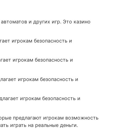
 автоматов и других игр. Это казино
агает игрокам безопасность и
лагает игрокам безопасность и
едлагает игрокам безопасность и
едлагает игрокам безопасность и
торые предлагают игрокам возможность
ать играть на реальные деньги.