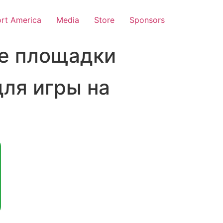
rt America
Media
Store
Sponsors
е площадки
для игры на