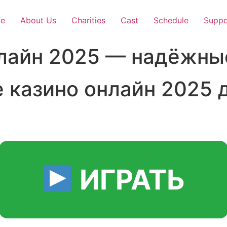
e
About Us
Charities
Cast
Schedule
Suppo
нлайн 2025 — надёжны
 казино онлайн 2025 
ИГРАТЬ