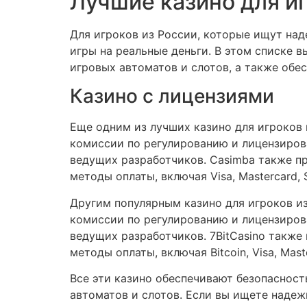
Лучшие казино для иг
Для игроков из России, которые ищут над
игры на реальные деньги. В этом списке 
игровых автоматов и слотов, а также обе
Казино с лицензиями
Еще одним из лучших казино для игроков 
комиссии по регулированию и лицензирова
ведущих разработчиков. Casimba также пр
методы оплаты, включая Visa, Mastercard, Skr
Другим популярным казино для игроков из
комиссии по регулированию и лицензирова
ведущих разработчиков. 7BitCasino также
методы оплаты, включая Bitcoin, Visa, Masterc
Все эти казино обеспечивают безопаснос
автоматов и слотов. Если вы ищете надежно