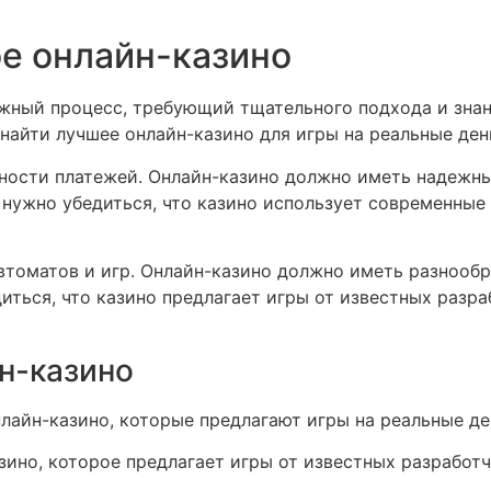
е онлайн-казино
ожный процесс, требующий тщательного подхода и знан
найти лучшее онлайн-казино для игры на реальные ден
ности платежей. Онлайн-казино должно иметь надежны
 нужно убедиться, что казино использует современные 
томатов и игр. Онлайн-казино должно иметь разнообр
иться, что казино предлагает игры от известных разраб
н-казино
айн-казино, которые предлагают игры на реальные де
-казино, которое предлагает игры от известных разраб