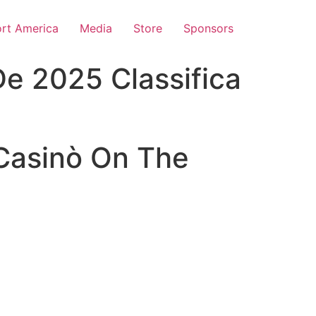
rt America
Media
Store
Sponsors
 De 2025 Classifica
i Casinò On The