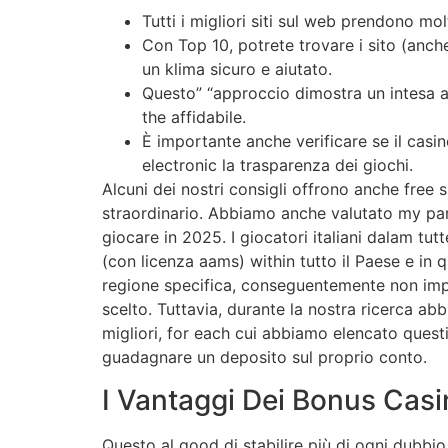
Tutti i migliori siti sul web prendono mo
Con Top 10, potrete trovare i sito (anche 
un klima sicuro e aiutato.
Questo” “approccio dimostra un intesa a
the affidabile.
È importante anche verificare se il casi
electronic la trasparenza dei giochi.
Alcuni dei nostri consigli offrono anche free
straordinario. Abbiamo anche valutato my part
giocare in 2025. I giocatori italiani dalam tutt
(con licenza aams) within tutto il Paese e in
regione specifica, conseguentemente non impo
scelto. Tuttavia, durante la nostra ricerca ab
migliori, for each cui abbiamo elencato questi
guadagnare un deposito sul proprio conto.
I Vantaggi Dei Bonus Cas
Questo al good di stabilire più di ogni dubbio