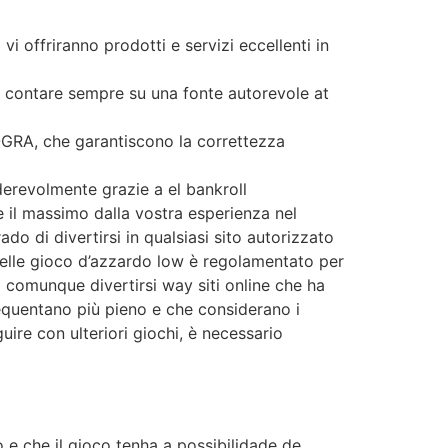
vi offriranno prodotti e servizi eccellenti in
o contare sempre su una fonte autorevole at
COGRA, che garantiscono la correttezza
derevolmente grazie a el bankroll
e il massimo dalla vostra esperienza nel
ado di divertirsi in qualsiasi sito autorizzato
é elle gioco d’azzardo low è regolamentato per
comunque divertirsi way siti online che ha
frequentano più pieno e che considerano i
uire con ulteriori giochi, è necessario
o e che il gioco tenha a possibilidade de