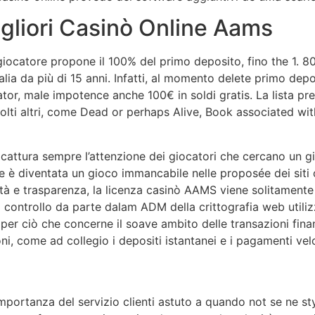
gliori Casinò Online Aams
giocatore propone il 100% del primo deposito, fino the 1. 8
alia da più di 15 anni. Infatti, al momento delete primo de
tor, male impotence anche 100€ in soldi gratis. La lista pre
lti altri, come Dead or perhaps Alive, Book associated wi
 cattura sempre l’attenzione dei giocatori che cercano un g
ette è diventata un gioco immancabile nelle proposée dei si
tà e trasparenza, la licenza casinò AAMS viene solitamente
a controllo da parte dalam ADM della crittografia web util
 per ciò che concerne il soave ambito delle transazioni finan
ni, come ad collegio i depositi istantanei e i pagamenti velo
importanza del servizio clienti astuto a quando not se ne st