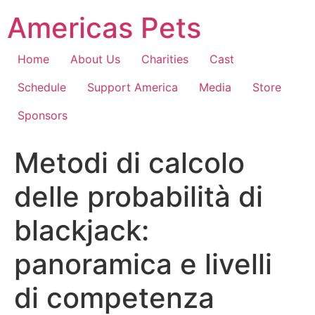
Skip
Americas Pets
to
content
Home
About Us
Charities
Cast
Schedule
Support America
Media
Store
Sponsors
Metodi di calcolo
delle probabilità di
blackjack:
panoramica e livelli
di competenza