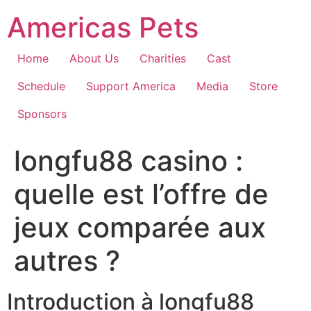
Skip
Americas Pets
to
content
Home
About Us
Charities
Cast
Schedule
Support America
Media
Store
Sponsors
longfu88 casino :
quelle est l’offre de
jeux comparée aux
autres ?
Introduction à longfu88