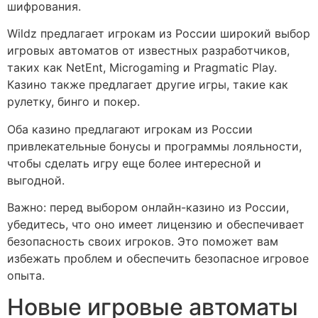
шифрования.
Wildz предлагает игрокам из России широкий выбор
игровых автоматов от известных разработчиков,
таких как NetEnt, Microgaming и Pragmatic Play.
Казино также предлагает другие игры, такие как
рулетку, бинго и покер.
Оба казино предлагают игрокам из России
привлекательные бонусы и программы лояльности,
чтобы сделать игру еще более интересной и
выгодной.
Важно: перед выбором онлайн-казино из России,
убедитесь, что оно имеет лицензию и обеспечивает
безопасность своих игроков. Это поможет вам
избежать проблем и обеспечить безопасное игровое
опыта.
Новые игровые автоматы