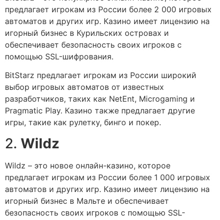
предлагает игрокам из России более 2 000 игровых
автоматов и других игр. Казино имеет лицензию на
игорный бизнес в Курильских островах и
обеспечивает безопасность своих игроков с
помощью SSL-шифрования.
BitStarz предлагает игрокам из России широкий
выбор игровых автоматов от известных
разработчиков, таких как NetEnt, Microgaming и
Pragmatic Play. Казино также предлагает другие
игры, такие как рулетку, бинго и покер.
2.
Wildz
Wildz – это новое онлайн-казино, которое
предлагает игрокам из России более 1 000 игровых
автоматов и других игр. Казино имеет лицензию на
игорный бизнес в Мальте и обеспечивает
безопасность своих игроков с помощью SSL-