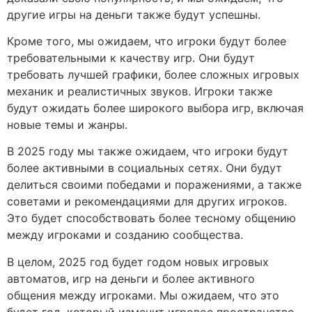
другие игры на деньги также будут успешны.
Кроме того, мы ожидаем, что игроки будут более
требовательными к качеству игр. Они будут
требовать лучшей графики, более сложных игровых
механик и реалистичных звуков. Игроки также
будут ожидать более широкого выбора игр, включая
новые темы и жанры.
В 2025 году мы также ожидаем, что игроки будут
более активными в социальных сетях. Они будут
делиться своими победами и поражениями, а также
советами и рекомендациями для других игроков.
Это будет способствовать более тесному общению
между игроками и созданию сообщества.
В целом, 2025 год будет годом новых игровых
автоматов, игр на деньги и более активного
общения между игроками. Мы ожидаем, что это
будет год, который изменит игровое пространство