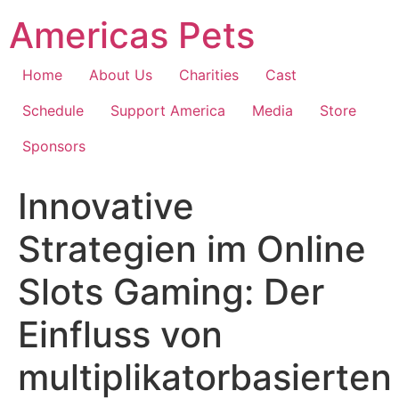
Skip
Americas Pets
to
content
Home
About Us
Charities
Cast
Schedule
Support America
Media
Store
Sponsors
Innovative
Strategien im Online
Slots Gaming: Der
Einfluss von
multiplikatorbasierten