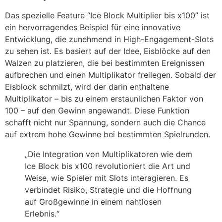
Das spezielle Feature “Ice Block Multiplier bis x100” ist
ein hervorragendes Beispiel für eine innovative
Entwicklung, die zunehmend in High-Engagement-Slots
zu sehen ist. Es basiert auf der Idee, Eisblöcke auf den
Walzen zu platzieren, die bei bestimmten Ereignissen
aufbrechen und einen Multiplikator freilegen. Sobald der
Eisblock schmilzt, wird der darin enthaltene
Multiplikator – bis zu einem erstaunlichen Faktor von
100 – auf den Gewinn angewandt. Diese Funktion
schafft nicht nur Spannung, sondern auch die Chance
auf extrem hohe Gewinne bei bestimmten Spielrunden.
„Die Integration von Multiplikatoren wie dem
Ice Block bis x100 revolutioniert die Art und
Weise, wie Spieler mit Slots interagieren. Es
verbindet Risiko, Strategie und die Hoffnung
auf Großgewinne in einem nahtlosen
Erlebnis.“