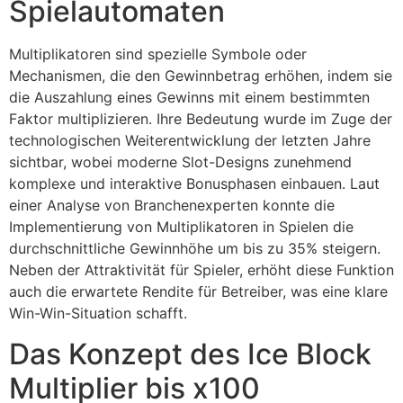
Spielautomaten
Multiplikatoren sind spezielle Symbole oder
Mechanismen, die den Gewinnbetrag erhöhen, indem sie
die Auszahlung eines Gewinns mit einem bestimmten
Faktor multiplizieren. Ihre Bedeutung wurde im Zuge der
technologischen Weiterentwicklung der letzten Jahre
sichtbar, wobei moderne Slot-Designs zunehmend
komplexe und interaktive Bonusphasen einbauen. Laut
einer Analyse von Branchenexperten konnte die
Implementierung von Multiplikatoren in Spielen die
durchschnittliche Gewinnhöhe um bis zu 35% steigern.
Neben der Attraktivität für Spieler, erhöht diese Funktion
auch die erwartete Rendite für Betreiber, was eine klare
Win-Win-Situation schafft.
Das Konzept des Ice Block
Multiplier bis x100