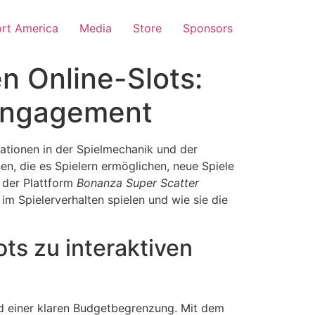
rt America
Media
Store
Sponsors
n Online-Slots:
 Engagement
vationen in der Spielmechanik und der
en, die es Spielern ermöglichen, neue Spiele
f der Plattform
Bonanza Super Scatter
 im Spielerverhalten spielen und wie sie die
ts zu interaktiven
nd einer klaren Budgetbegrenzung. Mit dem