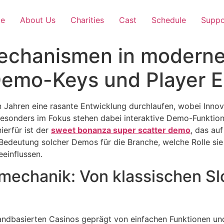
e
About Us
Charities
Cast
Schedule
Suppo
mechanismen in moderne
 Demo-Keys und Player
en Jahren eine rasante Entwicklung durchlaufen, wobei Inno
 Besonders im Fokus stehen dabei interaktive Demo-Funktion
ierfür ist der
sweet bonanza super scatter demo
, das au
e Bedeutung solcher Demos für die Branche, welche Rolle sie
eeinflussen.
lmechanik: Von klassischen Slo
 landbasierten Casinos geprägt von einfachen Funktionen u