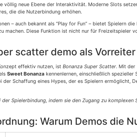
e völlig neue Ebene der Interaktivität. Moderne Slots setze
res, die die Nutzerbindung erhöhen.
n – auch bekannt als “Play for Fun” – bietet Spielern die M
 machen. Diese Funktion ist nicht nur für Freizeitspieler vo
er scatter demo als Vorreiter
Konzept effektiv nutzen, ist
Bonanza Super Scatter
. Mit de
els
Sweet Bonanza
kennenlernen, einschließlich spezieller 
ei der Schaffung eines Hypes, der es Spielern ermöglicht, D
 der Spielerbindung, indem sie den Zugang zu komplexen S
nordnung: Warum Demos die N