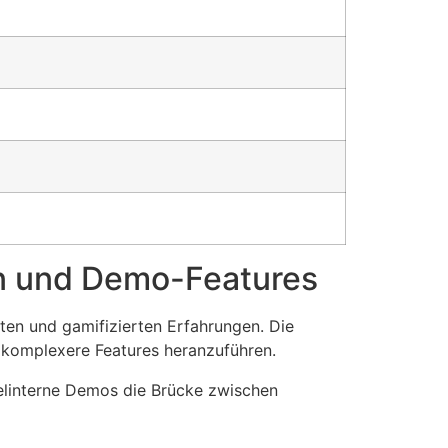
ion und Demo-Features
rten und gamifizierten Erfahrungen. Die
 komplexere Features heranzuführen.
ielinterne Demos die Brücke zwischen