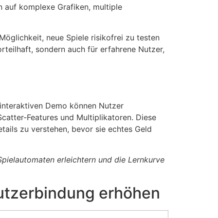
n auf komplexe Grafiken, multiple
öglichkeit, neue Spiele risikofrei zu testen
rteilhaft, sondern auch für erfahrene Nutzer,
r interaktiven Demo können Nutzer
Scatter-Features und Multiplikatoren. Diese
etails zu verstehen, bevor sie echtes Geld
pielautomaten erleichtern und die Lernkurve
utzerbindung erhöhen