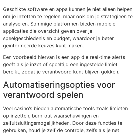
Geschikte software en apps kunnen je niet alleen helpen
om je inzetten te regelen, maar ook om je strategieën te
analyseren. Sommige platformen bieden mobiele
applicaties die overzicht geven over je
speelgeschiedenis en budget, waardoor je beter
geïnformeerde keuzes kunt maken.
Een voorbeeld hiervan is een app die real-time alerts
geeft als je inzet of speeltijd een ingestelde limiet
bereikt, zodat je verantwoord kunt blijven gokken.
Automatiseringsopties voor
verantwoord spelen
Veel casino’s bieden automatische tools zoals limieten
op inzetten, burn-out waarschuwingen en
zelfuitsluitingsmogelijkheden. Door deze functies te
gebruiken, houd je zelf de controle, zelfs als je net