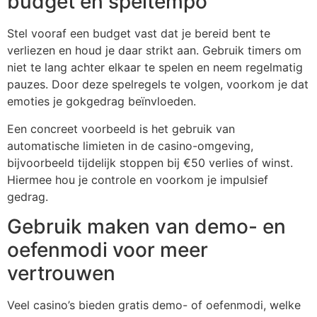
budget en speltempo
Stel vooraf een budget vast dat je bereid bent te
verliezen en houd je daar strikt aan. Gebruik timers om
niet te lang achter elkaar te spelen en neem regelmatig
pauzes. Door deze spelregels te volgen, voorkom je dat
emoties je gokgedrag beïnvloeden.
Een concreet voorbeeld is het gebruik van
automatische limieten in de casino-omgeving,
bijvoorbeeld tijdelijk stoppen bij €50 verlies of winst.
Hiermee hou je controle en voorkom je impulsief
gedrag.
Gebruik maken van demo- en
oefenmodi voor meer
vertrouwen
Veel casino’s bieden gratis demo- of oefenmodi, welke