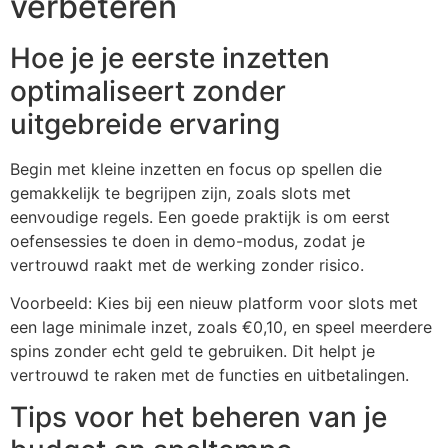
verbeteren
Hoe je je eerste inzetten
optimaliseert zonder
uitgebreide ervaring
Begin met kleine inzetten en focus op spellen die
gemakkelijk te begrijpen zijn, zoals slots met
eenvoudige regels. Een goede praktijk is om eerst
oefensessies te doen in demo-modus, zodat je
vertrouwd raakt met de werking zonder risico.
Voorbeeld: Kies bij een nieuw platform voor slots met
een lage minimale inzet, zoals €0,10, en speel meerdere
spins zonder echt geld te gebruiken. Dit helpt je
vertrouwd te raken met de functies en uitbetalingen.
Tips voor het beheren van je