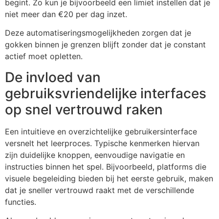
begint. Zo kun je bijvoorbeeld een limiet instellen dat je
niet meer dan €20 per dag inzet.
Deze automatiseringsmogelijkheden zorgen dat je
gokken binnen je grenzen blijft zonder dat je constant
actief moet opletten.
De invloed van
gebruiksvriendelijke interfaces
op snel vertrouwd raken
Een intuitieve en overzichtelijke gebruikersinterface
versnelt het leerproces. Typische kenmerken hiervan
zijn duidelijke knoppen, eenvoudige navigatie en
instructies binnen het spel. Bijvoorbeeld, platforms die
visuele begeleiding bieden bij het eerste gebruik, maken
dat je sneller vertrouwd raakt met de verschillende
functies.