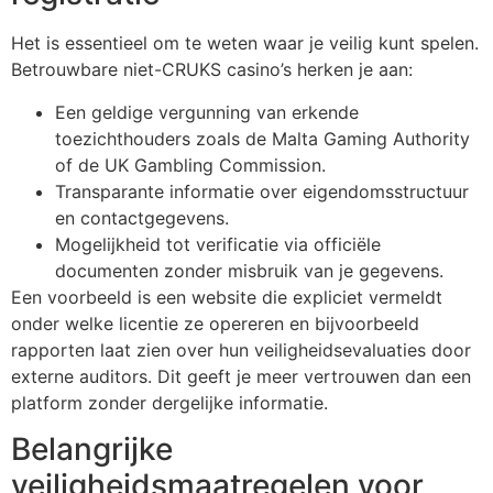
Het is essentieel om te weten waar je veilig kunt spelen.
Betrouwbare niet-CRUKS casino’s herken je aan:
Een geldige vergunning van erkende
toezichthouders zoals de Malta Gaming Authority
of de UK Gambling Commission.
Transparante informatie over eigendomsstructuur
en contactgegevens.
Mogelijkheid tot verificatie via officiële
documenten zonder misbruik van je gegevens.
Een voorbeeld is een website die expliciet vermeldt
onder welke licentie ze opereren en bijvoorbeeld
rapporten laat zien over hun veiligheidsevaluaties door
externe auditors. Dit geeft je meer vertrouwen dan een
platform zonder dergelijke informatie.
Belangrijke
veiligheidsmaatregelen voor