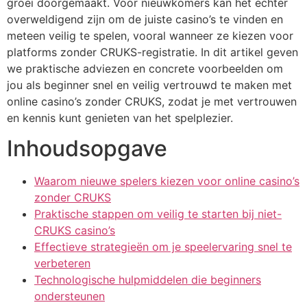
groei doorgemaakt. Voor nieuwkomers kan het echter
overweldigend zijn om de juiste casino’s te vinden en
meteen veilig te spelen, vooral wanneer ze kiezen voor
platforms zonder CRUKS-registratie. In dit artikel geven
we praktische adviezen en concrete voorbeelden om
jou als beginner snel en veilig vertrouwd te maken met
online casino’s zonder CRUKS, zodat je met vertrouwen
en kennis kunt genieten van het spelplezier.
Inhoudsopgave
Waarom nieuwe spelers kiezen voor online casino’s
zonder CRUKS
Praktische stappen om veilig te starten bij niet-
CRUKS casino’s
Effectieve strategieën om je speelervaring snel te
verbeteren
Technologische hulpmiddelen die beginners
ondersteunen