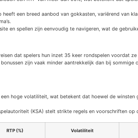
 heeft een breed aanbod van gokkasten, variërend van kla
ma’s.
te en spellen zijn eenvoudig te navigeren, wat de gebruike
eisen dat spelers hun inzet 35 keer rondspelen voordat z
bonussen zijn vaak minder aantrekkelijk dan bij sommige c
 hoge volatiliteit, wat betekent dat hoewel de winsten g
elautoriteit (KSA) stelt strikte regels en voorschriften op
RTP (%)
Volatiliteit