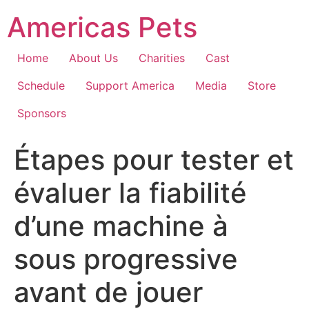
Skip
Americas Pets
to
content
Home
About Us
Charities
Cast
Schedule
Support America
Media
Store
Sponsors
Étapes pour tester et
évaluer la fiabilité
d’une machine à
sous progressive
avant de jouer