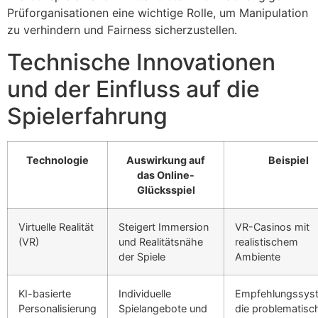
Prüforganisationen eine wichtige Rolle, um Manipulation
zu verhindern und Fairness sicherzustellen.
Technische Innovationen
und der Einfluss auf die
Spielerfahrung
Technologie
Auswirkung auf
Beispiel
das Online-
Glücksspiel
Virtuelle Realität
Steigert Immersion
VR-Casinos mit
(VR)
und Realitätsnähe
realistischem
der Spiele
Ambiente
KI-basierte
Individuelle
Empfehlungssys
Personalisierung
Spielangebote und
die problematisc