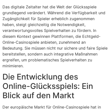
Das digitale Zeitalter hat die Welt der Glücksspiele
grundlegend verändert. Während die Verfügbarkeit und
Zugänglichkeit für Spieler erheblich zugenommen
haben, steigt gleichzeitig die Notwendigkeit,
verantwortungsvolles Spielverhalten zu fördern. In
diesem Kontext gewinnen Plattformen, die Echtgeld-
Online-Casinospiele anbieten, zunehmend an
Bedeutung. Sie müssen nicht nur sichere und faire Spiele
bereitstellen, sondern auch integrative Maßnahmen
ergreifen, um problematisches Spielverhalten zu
minimieren.
Die Entwicklung des
Online-Glücksspiels: Ein
Blick auf den Markt
Der europäische Markt für Online-Casinospiele hat in