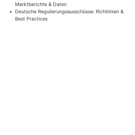
Marktberichte & Daten
Deutsche Regulierungsausschüsse: Richtlinien &
Best Practices