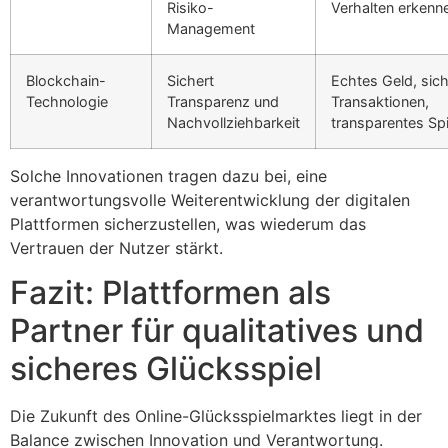
Risiko-
Verhalten erkenn
Management
Blockchain-
Sichert
Echtes Geld, sic
Technologie
Transparenz und
Transaktionen,
Nachvollziehbarkeit
transparentes Spi
Solche Innovationen tragen dazu bei, eine
verantwortungsvolle Weiterentwicklung der digitalen
Plattformen sicherzustellen, was wiederum das
Vertrauen der Nutzer stärkt.
Fazit: Plattformen als
Partner für qualitatives und
sicheres Glücksspiel
Die Zukunft des Online-Glücksspielmarktes liegt in der
Balance zwischen Innovation und Verantwortung.