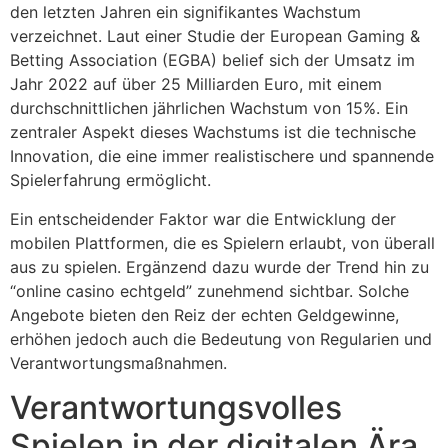
den letzten Jahren ein signifikantes Wachstum
verzeichnet. Laut einer Studie der European Gaming &
Betting Association (EGBA) belief sich der Umsatz im
Jahr 2022 auf über 25 Milliarden Euro, mit einem
durchschnittlichen jährlichen Wachstum von 15%. Ein
zentraler Aspekt dieses Wachstums ist die technische
Innovation, die eine immer realistischere und spannende
Spielerfahrung ermöglicht.
Ein entscheidender Faktor war die Entwicklung der
mobilen Plattformen, die es Spielern erlaubt, von überall
aus zu spielen. Ergänzend dazu wurde der Trend hin zu
“online casino echtgeld” zunehmend sichtbar. Solche
Angebote bieten den Reiz der echten Geldgewinne,
erhöhen jedoch auch die Bedeutung von Regularien und
Verantwortungsmaßnahmen.
Verantwortungsvolles
Spielen in der digitalen Ära