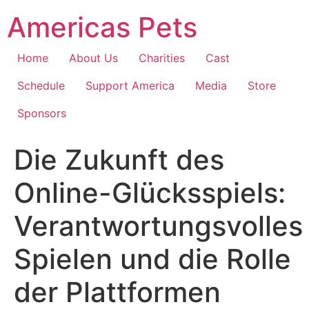
Skip
Americas Pets
to
content
Home
About Us
Charities
Cast
Schedule
Support America
Media
Store
Sponsors
Die Zukunft des
Online-Glücksspiels:
Verantwortungsvolles
Spielen und die Rolle
der Plattformen