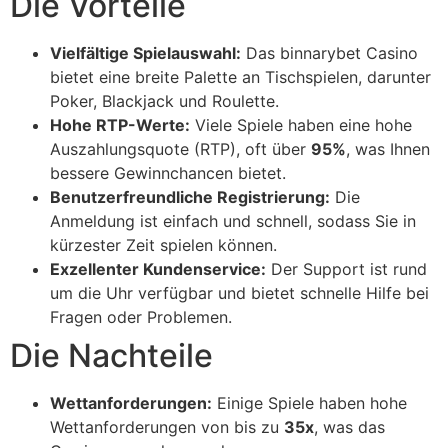
Die Vorteile
Vielfältige Spielauswahl:
Das binnarybet Casino
bietet eine breite Palette an Tischspielen, darunter
Poker, Blackjack und Roulette.
Hohe RTP-Werte:
Viele Spiele haben eine hohe
Auszahlungsquote (RTP), oft über
95%
, was Ihnen
bessere Gewinnchancen bietet.
Benutzerfreundliche Registrierung:
Die
Anmeldung ist einfach und schnell, sodass Sie in
kürzester Zeit spielen können.
Exzellenter Kundenservice:
Der Support ist rund
um die Uhr verfügbar und bietet schnelle Hilfe bei
Fragen oder Problemen.
Die Nachteile
Wettanforderungen:
Einige Spiele haben hohe
Wettanforderungen von bis zu
35x
, was das