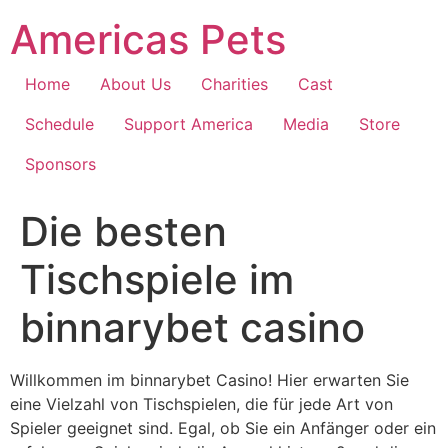
Skip
Americas Pets
to
content
Home
About Us
Charities
Cast
Schedule
Support America
Media
Store
Sponsors
Die besten
Tischspiele im
binnarybet casino
Willkommen im binnarybet Casino! Hier erwarten Sie
eine Vielzahl von Tischspielen, die für jede Art von
Spieler geeignet sind. Egal, ob Sie ein Anfänger oder ein