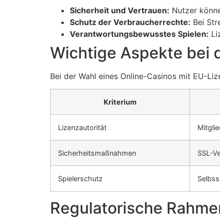
Sicherheit und Vertrauen:
Nutzer können
Schutz der Verbraucherrechte:
Bei Str
Verantwortungsbewusstes Spielen:
Li
Wichtige Aspekte bei 
Bei der Wahl eines Online-Casinos mit EU-Lize
Kriterium
Lizenzautorität
Mitgli
Sicherheitsmaßnahmen
SSL-Ve
Spielerschutz
Selbss
Regulatorische Rahm