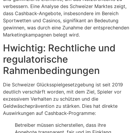
verbessern. Eine Analyse des Schweizer Marktes zeigt,
dass Cashback-Angebote, insbesondere im Bereich
Sportwetten und Casinos, signifikant an Bedeutung
gewinnen, was durch eine Zunahme der entsprechenden
Marketingkampagnen belegt wird.
Hwichtig: Rechtliche und
regulatorische
Rahmenbedingungen
Die Schweizer Glücksspielgesetzgebung ist seit 2019
deutlich verschärft worden, mit dem Ziel, Spieler vor
exzessivem Verhalten zu schützen und die
Geldwäscheprävention zu stärken. Dies hat direkte
Auswirkungen auf Cashback-Programme:
Betreiber müssen sicherstellen, dass ihre
Angebote transparent, fair und im Einklang