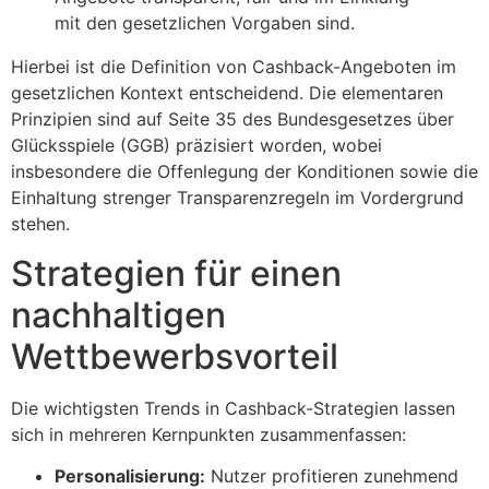
mit den gesetzlichen Vorgaben sind.
Hierbei ist die Definition von Cashback-Angeboten im
gesetzlichen Kontext entscheidend. Die elementaren
Prinzipien sind auf Seite 35 des Bundesgesetzes über
Glücksspiele (GGB) präzisiert worden, wobei
insbesondere die Offenlegung der Konditionen sowie die
Einhaltung strenger Transparenzregeln im Vordergrund
stehen.
Strategien für einen
nachhaltigen
Wettbewerbsvorteil
Die wichtigsten Trends in Cashback-Strategien lassen
sich in mehreren Kernpunkten zusammenfassen:
Personalisierung:
Nutzer profitieren zunehmend