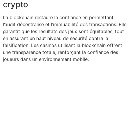
crypto
La blockchain restaure la confiance en permettant
l’audit décentralisé et l’immuabilité des transactions. Elle
garantit que les résultats des jeux sont équitables, tout
en assurant un haut niveau de sécurité contre la
falsification. Les casinos utilisant la blockchain offrent
une transparence totale, renforçant la confiance des
joueurs dans un environnement mobile.