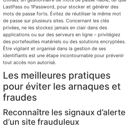
LastPass ou 1Password, pour stocker et générer des
mots de passe forts. Évitez de réutiliser le même mot
de passe sur plusieurs sites. Concernant les clés
privées, ne les stockez jamais en clair dans des
applications ou sur des serveurs en ligne – privilégiez
des portefeuilles matériels ou des solutions encryptées.
Être vigilant et organisé dans la gestion de ses
identifiants est une étape incontournable pour prévenir
tout accès non autorisé.
Les meilleures pratiques
pour éviter les arnaques et
fraudes
Reconnaître les signaux d’alerte
d’un site frauduleux