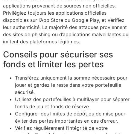
applications provenant de sources non officielles.
Privilégiez toujours les applications officielles
disponibles sur l’App Store ou Google Play, et vérifiez
leur authenticité. La majorité des attaques proviennent
des sites de phishing ou d’applications malveillantes qui
imitent des plateformes légitimes.
Conseils pour sécuriser ses
fonds et limiter les pertes
Transférez uniquement la somme nécessaire pour
jouer et gardez le reste dans votre portefeuille
sécurisé.
Utilisez des portefeuilles à multilayer pour séparer
fonds de jeu et fonds de réserve.
Configurer des limites de dépôt ou de mise pour
éviter des pertes importantes en cas d’erreur.
Vérifiez régulièrement l’intégrité de votre