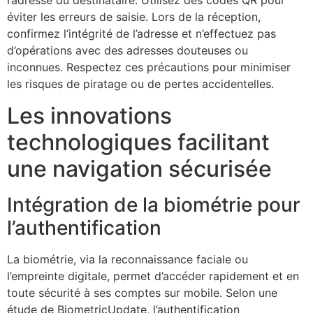
l’adresse du destinataire. Utilisez des codes QR pour
éviter les erreurs de saisie. Lors de la réception,
confirmez l’intégrité de l’adresse et n’effectuez pas
d’opérations avec des adresses douteuses ou
inconnues. Respectez ces précautions pour minimiser
les risques de piratage ou de pertes accidentelles.
Les innovations
technologiques facilitant
une navigation sécurisée
Intégration de la biométrie pour
l’authentification
La biométrie, via la reconnaissance faciale ou
l’empreinte digitale, permet d’accéder rapidement et en
toute sécurité à ses comptes sur mobile. Selon une
étude de BiometricUpdate, l’authentification