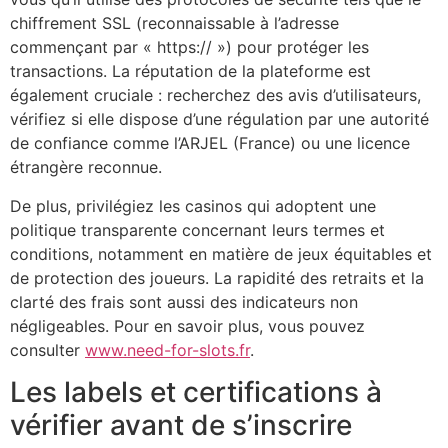
chiffrement SSL (reconnaissable à l’adresse
commençant par « https:// ») pour protéger les
transactions. La réputation de la plateforme est
également cruciale : recherchez des avis d’utilisateurs,
vérifiez si elle dispose d’une régulation par une autorité
de confiance comme l’ARJEL (France) ou une licence
étrangère reconnue.
De plus, privilégiez les casinos qui adoptent une
politique transparente concernant leurs termes et
conditions, notamment en matière de jeux équitables et
de protection des joueurs. La rapidité des retraits et la
clarté des frais sont aussi des indicateurs non
négligeables. Pour en savoir plus, vous pouvez
consulter
www.need-for-slots.fr
.
Les labels et certifications à
vérifier avant de s’inscrire