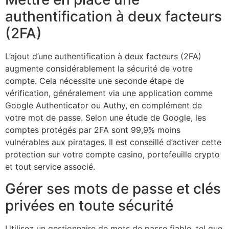
authentification à deux facteurs
(2FA)
L’ajout d’une authentification à deux facteurs (2FA)
augmente considérablement la sécurité de votre
compte. Cela nécessite une seconde étape de
vérification, généralement via une application comme
Google Authenticator ou Authy, en complément de
votre mot de passe. Selon une étude de Google, les
comptes protégés par 2FA sont 99,9% moins
vulnérables aux piratages. Il est conseillé d’activer cette
protection sur votre compte casino, portefeuille crypto
et tout service associé.
Gérer ses mots de passe et clés
privées en toute sécurité
Utilisez un gestionnaire de mots de passe fiable, tel que