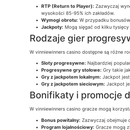
RTP (Return to Player):
Zazwyczaj wynos
wysokości 85-95% ich zakładów.
Wymogi obrotu:
W przypadku bonusów 
Jackpoty:
Mogą sięgać od kilku tysięcy 
Rodzaje gier progresy
W vinniewinners casino dostępne są różne ro
Sloty progresywne:
Najbardziej popula
Progresywne gry stołowe:
Gry takie ja
Gry z jackpotem lokalnym:
Jackpot jest
Gry z jackpotem sieciowym:
Jackpot je
Bonifikaty i promocje
W vinniewinners casino gracze mogą korzyst
Bonus powitalny:
Zazwyczaj obejmuje d
Program lojalnościowy:
Gracze mogą zbi