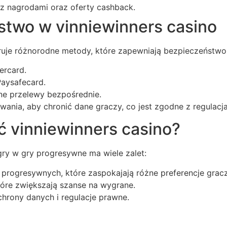
 z nagrodami oraz oferty cashback.
ństwo w vinniewinners casino
eruje różnorodne metody, które zapewniają bezpieczeństwo 
ercard.
 Paysafecard.
ne przelewy bezpośrednie.
wania, aby chronić dane graczy, co jest zgodne z regulacj
 vinniewinners casino?
gry w gry progresywne ma wiele zalet:
 progresywnych, które zaspokajają różne preferencje gracz
tóre zwiększają szanse na wygrane.
hrony danych i regulacje prawne.