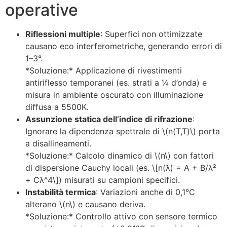
operative
Riflessioni multiple
: Superfici non ottimizzate
causano eco interferometriche, generando errori di
1–3°.
*Soluzione:* Applicazione di rivestimenti
antiriflesso temporanei (es. strati a ¼ d’onda) e
misura in ambiente oscurato con illuminazione
diffusa a 5500K.
Assunzione statica dell’indice di rifrazione
:
Ignorare la dipendenza spettrale di \(n(T,T)\) porta
a disallineamenti.
*Soluzione:* Calcolo dinamico di \(n\) con fattori
di dispersione Cauchy locali (es. \[n(λ) = A + B/λ²
+ Cλ^4\]) misurati su campioni specifici.
Instabilità termica
: Variazioni anche di 0,1°C
alterano \(n\) e causano deriva.
*Soluzione:* Controllo attivo con sensore termico