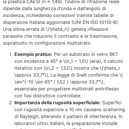
la plastica CAESI (n ≈ 1,49), l’indice di rifrazione reale
dipende dalla lunghezza d’onda e dall’angolo di
incidenza, richiedendo correzioni tramite tabelle di
dispersione italiana aggiornate (UNI EN ISO 10110-8).
Una stima errata di \(\theta_r\) genera riflessioni
parassite che riducono il contrasto e la trasmissione,
soprattutto in configurazioni multistrato.
Esempio pratico:
Per un substrato in vetro BK7
con incidenza a 45° e \(n_1 = 1,0\) (aria), il calcolo
iterativo con \(n_2 = 1,52\) mostra che \(\theta_r
\approx 33,7°\). La legge di Snell conferma che \(
\sin^{-1}( \sin 45° / 1,52 ) \approx 33,7°\),
essenziale per progettare multistrati antiriflesso
con fasi distruttive controllate.
Importanza della rugosità superficiale:
Superfici
con rugosità superiore a 10 nm causano scattering
di Rayleigh, alterando il pattern di interferenza. In
laboratori ottici italiani, la preparazione include