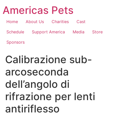
Skip
Americas Pets
to
content
Home
About Us
Charities
Cast
Schedule
Support America
Media
Store
Sponsors
Calibrazione sub-
arcoseconda
dell’angolo di
rifrazione per lenti
antiriflesso