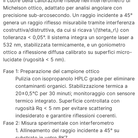
Il cuore della calibrazione risiede nell’interferometro di
Michelson ottico, adattato per analisi angolare con
precisione sub-arcosecondo. Un raggio incidente a 45°
genera un raggio riflesso misurabile tramite interferenza
costruttiva/distruttiva, da cui si ricava \(\theta_r\) con
tolleranza < 0,05°. Il sistema integra un sorgente laser a
532 nm, stabilizzata termicamente, e un goniometro
ottico a riflessione diffusa calibrato su superfici micro-
lucidate (rugosità < 5 nm).
Fase 1: Preparazione del campione ottico
Pulizia con isopropanolo HPLC grade per eliminare
contaminanti organici. Stabilizzazione termica a
20±0,5°C per 30 minuti; monitoraggio con sensore
termico integrato. Superficie controllata con
rugosità Rq < 5 nm per evitare scattering
indesiderato e garantire riflessioni coerenti.
Fase 2: Misura sperimentale con interferometro
1. Allineamento del raggio incidente a 45° su
substrato in vetro BK7.