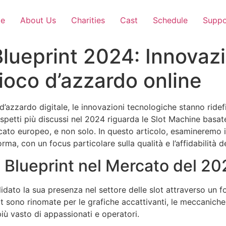
e
About Us
Charities
Cast
Schedule
Suppo
 Blueprint 2024: Innova
ioco d’azzardo online
’azzardo digitale, le innovazioni tecnologiche stanno ridef
 aspetti più discussi nel 2024 riguarda le Slot Machine basa
to europeo, e non solo. In questo articolo, esamineremo i p
ma, con un focus particolare sulla qualità e l’affidabilità de
t Blueprint nel Mercato del 2
idato la sua presenza nel settore delle slot attraverso un
 sono rinomate per le grafiche accattivanti, le meccaniche 
ù vasto di appassionati e operatori.