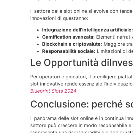
Il settore delle slot online si evolve con tend
innovazioni di quest’anno:
Integrazione dell’intelligenza artificiale:
Gamification avanzata:
Elementi narrativi
Blockchain e criptovalute:
Maggiore tras
Responsabilità sociale:
Limitazioni di de
Le Opportunità diInves
Per operatori e giocatori, il prediligere piat
slot innovative rende essenziale l’individuazio
Blueprint Slots 2024
.
Conclusione: perché sc
Il panorama delle slot online è in continua i
settore può crescere in modo responsabile e so
rappresenta una risorsa credibile e aggiornat