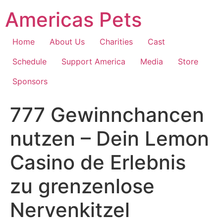
Skip
Americas Pets
to
content
Home
About Us
Charities
Cast
Schedule
Support America
Media
Store
Sponsors
777 Gewinnchancen
nutzen – Dein Lemon
Casino de Erlebnis
zu grenzenlose
Nervenkitzel