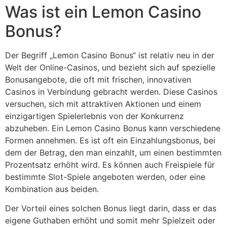
Was ist ein Lemon Casino
Bonus?
Der Begriff „Lemon Casino Bonus“ ist relativ neu in der
Welt der Online-Casinos, und bezieht sich auf spezielle
Bonusangebote, die oft mit frischen, innovativen
Casinos in Verbindung gebracht werden. Diese Casinos
versuchen, sich mit attraktiven Aktionen und einem
einzigartigen Spielerlebnis von der Konkurrenz
abzuheben. Ein Lemon Casino Bonus kann verschiedene
Formen annehmen. Es ist oft ein Einzahlungsbonus, bei
dem der Betrag, den man einzahlt, um einen bestimmten
Prozentsatz erhöht wird. Es können auch Freispiele für
bestimmte Slot-Spiele angeboten werden, oder eine
Kombination aus beiden.
Der Vorteil eines solchen Bonus liegt darin, dass er das
eigene Guthaben erhöht und somit mehr Spielzeit oder