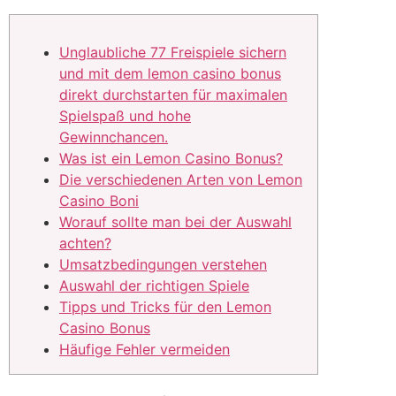
Unglaubliche 77 Freispiele sichern
und mit dem lemon casino bonus
direkt durchstarten für maximalen
Spielspaß und hohe
Gewinnchancen.
Was ist ein Lemon Casino Bonus?
Die verschiedenen Arten von Lemon
Casino Boni
Worauf sollte man bei der Auswahl
achten?
Umsatzbedingungen verstehen
Auswahl der richtigen Spiele
Tipps und Tricks für den Lemon
Casino Bonus
Häufige Fehler vermeiden