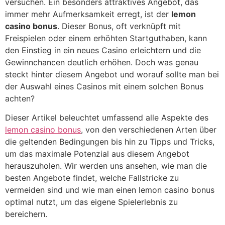
versuchen. Ein besonders attraktives Angebot, das
immer mehr Aufmerksamkeit erregt, ist der
lemon
casino bonus
. Dieser Bonus, oft verknüpft mit
Freispielen oder einem erhöhten Startguthaben, kann
den Einstieg in ein neues Casino erleichtern und die
Gewinnchancen deutlich erhöhen. Doch was genau
steckt hinter diesem Angebot und worauf sollte man bei
der Auswahl eines Casinos mit einem solchen Bonus
achten?
Dieser Artikel beleuchtet umfassend alle Aspekte des
lemon casino bonus
, von den verschiedenen Arten über
die geltenden Bedingungen bis hin zu Tipps und Tricks,
um das maximale Potenzial aus diesem Angebot
herauszuholen. Wir werden uns ansehen, wie man die
besten Angebote findet, welche Fallstricke zu
vermeiden sind und wie man einen lemon casino bonus
optimal nutzt, um das eigene Spielerlebnis zu
bereichern.