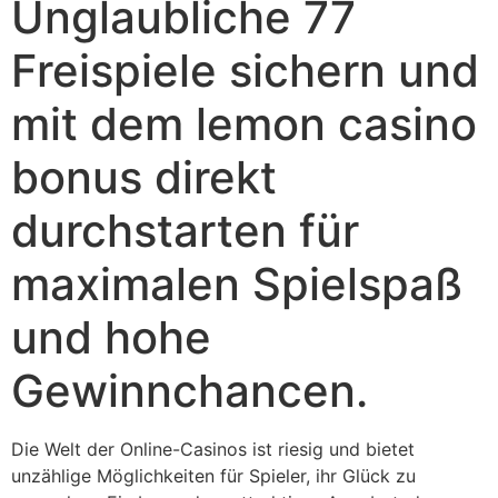
Unglaubliche 77
Freispiele sichern und
mit dem lemon casino
bonus direkt
durchstarten für
maximalen Spielspaß
und hohe
Gewinnchancen.
Die Welt der Online-Casinos ist riesig und bietet
unzählige Möglichkeiten für Spieler, ihr Glück zu