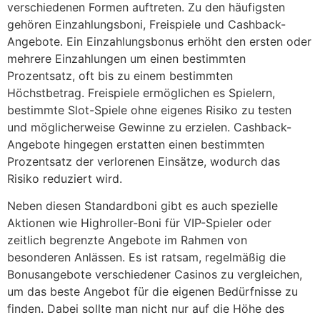
verschiedenen Formen auftreten. Zu den häufigsten
gehören Einzahlungsboni, Freispiele und Cashback-
Angebote. Ein Einzahlungsbonus erhöht den ersten oder
mehrere Einzahlungen um einen bestimmten
Prozentsatz, oft bis zu einem bestimmten
Höchstbetrag. Freispiele ermöglichen es Spielern,
bestimmte Slot-Spiele ohne eigenes Risiko zu testen
und möglicherweise Gewinne zu erzielen. Cashback-
Angebote hingegen erstatten einen bestimmten
Prozentsatz der verlorenen Einsätze, wodurch das
Risiko reduziert wird.
Neben diesen Standardboni gibt es auch spezielle
Aktionen wie Highroller-Boni für VIP-Spieler oder
zeitlich begrenzte Angebote im Rahmen von
besonderen Anlässen. Es ist ratsam, regelmäßig die
Bonusangebote verschiedener Casinos zu vergleichen,
um das beste Angebot für die eigenen Bedürfnisse zu
finden. Dabei sollte man nicht nur auf die Höhe des